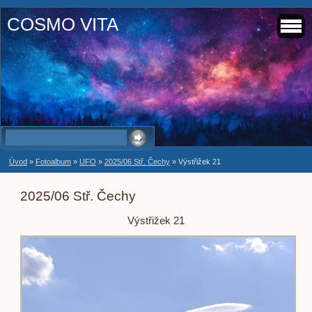
COSMO VITA
Úvod
»
Fotoalbum
»
UFO
»
2025/06 Stř. Čechy
»
Výstřižek 21
2025/06 Stř. Čechy
Výstřižek 21