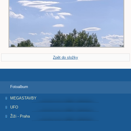
Zpět do složky
Fotoalbum
MEGASTAVBY
UFO
Žiži - Praha