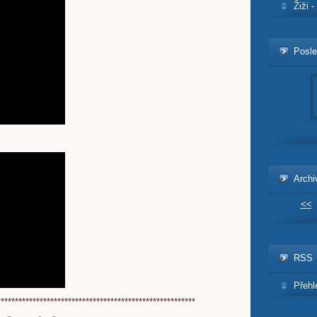
Žiži 
Posle
Archi
<<
RSS
Přehl
********************************************************