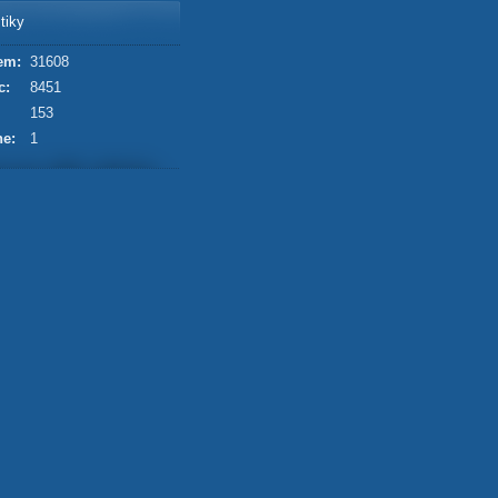
tiky
em:
31608
c:
8451
153
ne:
1