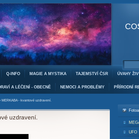
CO
Q-INFO
MAGIE A MYSTIKA
TAJEMSTVÍ ČSR
ÚVAHY ŽI
RAVÍ A LÉČENÍ - OBECNĚ
NEMOCI A PROBLÉMY
PŘÍRODNÍ R
»
MERKABA - kvantové uzdravení.
Foto
vé uzdravení.
MEG
UFO