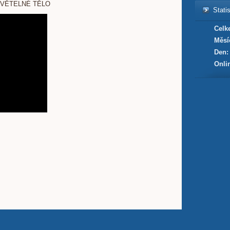
SVĚTELNÉ TĚLO
Statis
Celk
Měsí
Den:
Onli