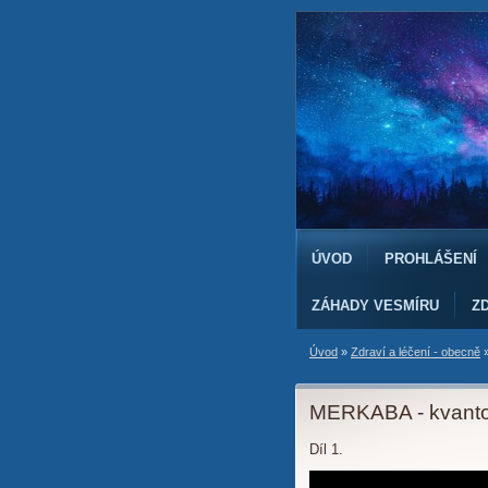
ÚVOD
PROHLÁŠENÍ
ZÁHADY VESMÍRU
ZD
Úvod
»
Zdraví a léčení - obecně
MERKABA - kvanto
Díl 1.