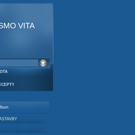
SMO VITA
VOTA
ECEPTY
album
ASTAVBY