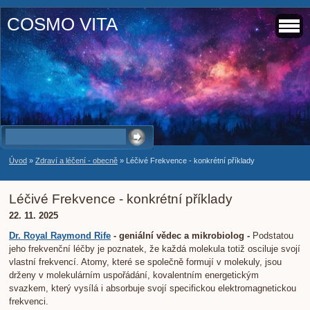
COSMO VITA
Úvod
»
Zdraví a léčení - obecně
»
Léčivé Frekvence - konkrétní příklady
Léčivé Frekvence - konkrétní příklady
22. 11. 2025
Dr. Royal Raymond Rife
- geniální vědec a mikrobiolog -
Podstatou
jeho frekvenční léčby je poznatek, že každá molekula totiž osciluje svojí
vlastní frekvencí. Atomy, které se společně formují v molekuly, jsou
drženy v molekulárním uspořádání, kovalentním energetickým
svazkem, který vysílá i absorbuje svojí specifickou elektromagnetickou
frekvenci.