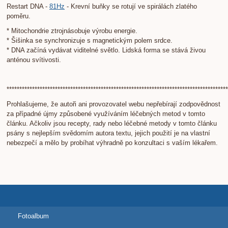
Restart DNA -
81Hz
- Krevní buňky se rotují ve spirálách zlatého
poměru.
* Mitochondrie ztrojnásobuje výrobu energie.
* Šišinka se synchronizuje s magnetickým polem srdce.
* DNA začíná vydávat viditelné světlo. Lidská forma se stává živou
anténou svítivosti.
***************************************************************************************
Prohlašujeme, že autoři ani provozovatel webu nepřebírají zodpovědnost
za případné újmy způsobené využíváním léčebných metod v tomto
článku. Ačkoliv jsou recepty, rady nebo léčebné metody v tomto článku
psány s nejlepším svědomím autora textu, jejich použití je na vlastní
nebezpečí a mělo by probíhat výhradně po konzultaci s vaším lékařem.
Fotoalbum