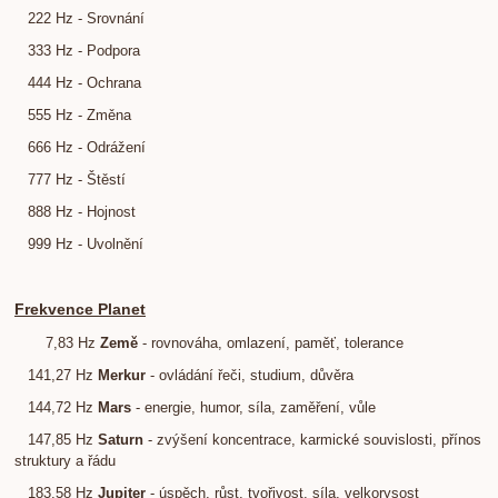
222 Hz - Srovnání
333 Hz - Podpora
444 Hz - Ochrana
555 Hz - Změna
666 Hz - Odrážení
777 Hz - Štěstí
888 Hz - Hojnost
999 Hz - Uvolnění
Frekvence Planet
7,83 Hz
Země
- rovnováha, omlazení, paměť, tolerance
141,27 Hz
Merkur
- ovládání řeči, studium, důvěra
144,72 Hz
Mars
- energie, humor, síla, zaměření, vůle
147,85 Hz
Saturn
- zvýšení koncentrace, karmické souvislosti, přínos
struktury a řádu
183,58 Hz
Jupiter
- úspěch, růst, tvořivost, síla, velkorysost