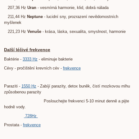
207,36 Hz
Uran
- vesmírná harmonie, klid, dobrá nálada
211,44 Hz
Neptune
- lucidní sny, prozrazení nevědomostních
myšlenek
221,23 Hz
Venuše
- krása, láska, sexualita, smyslnost, harmonie
Další léčivé frekvence
Baktérie -
3333 Hz
- eliminuje bakterie
Cévy - pročištění krevních cév -
frekvence
Paraziti -
1550 Hz
- Zabíjí parazity, detox buněk, čistí mozkovou mlhu
způsobenou parazity
Poslouchejte frekvenci 5-10 minut denně a pijte
hodně vody.
728Hz
Prostata -
frekvence