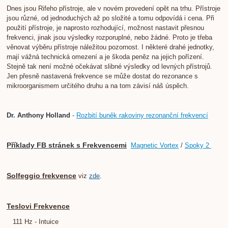
Dnes jsou Rifeho přístroje, ale v novém provedení opět na trhu. Přístroje
jsou různé, od jednoduchých až po složité a tomu odpovídá i cena. Při
použití přístroje, je naprosto rozhodující, možnost nastavit přesnou
frekvenci, jinak jsou výsledky rozporuplné, nebo žádné. Proto je třeba
věnovat výběru přístroje náležitou pozornost. I některé drahé jednotky,
mají vážná technická omezení a je škoda peněz na jejich pořízení.
Stejně tak není možné očekávat slibné výsledky od levných přístrojů.
Jen přesně nastavená frekvence se může dostat do rezonance s
mikroorganismem určitého druhu a na tom závisí náš úspěch.
Dr. Anthony Holland
-
Rozbití buněk rakoviny rezonanční frekvencí
Příklady FB stránek s Frekvencemi
Magnetic Vortex
/
Spoky 2
Solfeggio frekvence
viz
zde
.
Teslovi Frekvence
111 Hz - Intuice