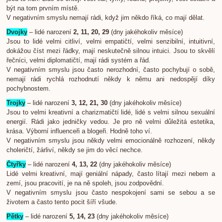
být na tom prvním místě.
V negativním smyslu nemají rádi, když jim někdo říká, co mají dělat.
Dvojky
– lidé narození
2, 11, 20, 29
(dny jakéhokoliv měsíce)
Jsou to lidé velmi citliví, velmi empatičtí, velmi senzibilní, intuitivní,
dokážou číst mezi řádky, mají neskutečně silnou intuici. Jsou to skvělí
řečníci, velmi diplomatičtí, mají rádi systém a řád.
V negativním smyslu jsou často nerozhodní, často pochybují o sobě,
nemají rádi rychlá rozhodnutí někdy k němu ani nedospějí díky
pochybnostem.
Trojky
– lidé narození
3, 12, 21, 30
(dny jakéhokoliv měsíce)
Jsou to velmi kreativní a charizmatičtí lidé, lidé s velmi silnou sexuální
energií. Rádi jako jedničky vedou. Je pro ně velmi důležitá estetika,
krása. Výborní influenceři a blogeři. Hodně toho ví.
V negativním smyslu jsou někdy velmi emocionálně rozhození, někdy
choleričtí, žárliví, někdy se jim do věcí nechce.
Čtyřky
– lidé narození
4, 13, 22
(dny jakéhokoliv měsíce)
Lidé velmi kreativní, mají geniální nápady, často lítají mezi nebem a
zemí, jsou pracovití, je na ně spoleh, jsou zodpovědní.
V negativním smyslu jsou často nespokojení sami se sebou a se
životem a často tento pocit šíří všude.
Pětky
– lidé narození
5, 14, 23
(dny jakéhokoliv měsíce)