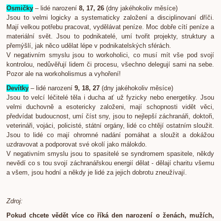
Osmičky
– lidé narození
8, 17, 26
(dny jakéhokoliv měsíce)
Jsou to velmi logicky a systematicky založení a disciplinovaní dříči.
Mají velkou potřebu pracovat, vydělávat peníze. Moc dobře cítí peníze a
materiální svět. Jsou to podnikatelé, umí tvořit projekty, struktury a
přemýšlí, jak něco udělat lépe v podnikatelských sférách.
V negativním smyslu jsou to workoholici, co musí mít vše pod svojí
kontrolou, nedůvěřují lidem či procesu, všechno delegují sami na sebe.
Pozor ale na workoholismus a vyhoření!
Devítky
– lidé narození
9, 18, 27
(dny jakéhokoliv měsíce)
Jsou to velcí léčitelé těla i ducha ať už fyzicky nebo energetiky. Jsou
velmi duchovně a esotericky založeni, mají schopnosti vidět věci,
předvídat budoucnost, umí číst sny, jsou to nejlepší záchranáři, doktoři,
veterináři, vojáci, policisté, státní orgány, lidé co chtějí ostatním sloužit.
Jsou to lidé co mají ohromné nadání pomáhat a sloužit a dokážou
uzdravovat a podporovat své okolí jako málokdo.
V negativním smyslu jsou to spasitelé se syndromem spasitele, někdy
nevědí co s tou svojí záchranářskou energií dělat - dělají charitu všemu
a všem, jsou hodní a někdy je lidé za jejich dobrotu zneužívají.
Zdroj:
Pokud chcete vědět více co říká den narození o ženách, mužích,