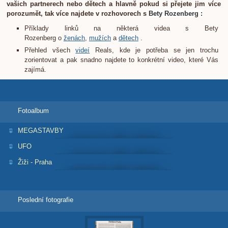
vašich partnerech nebo dětech a hlavně pokud si přejete jim více
porozumět, tak více najdete v rozhovorech s
Bety Rozenberg :
Příklady linků na některá videa s Bety
Rozenberg o
ženách
,
mužích
a
dětech
.
Přehled všech
videí
Reals, kde je potřeba se jen trochu
zorientovat a pak snadno najdete to konkrétní video, které Vás
zajímá.
Fotoalbum
MEGASTAVBY
UFO
Žiži - Praha
Poslední fotografie