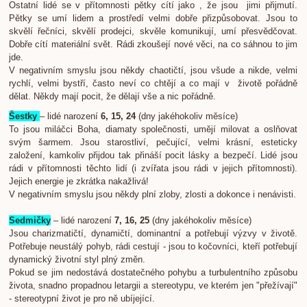
Ostatní lidé se v přítomnosti pětky cítí jako , že jsou jimi přijmutí.
Pětky se umí lidem a prostředí velmi dobře přizpůsobovat. Jsou to
skvělí řečníci, skvělí prodejci, skvěle komunikují, umí přesvědčovat.
Dobře cítí materiální svět. Rádi zkoušejí nové věci, na co sáhnou to jim
jde.
V negativním smyslu jsou někdy chaotičtí, jsou všude a nikde, velmi
rychlí, velmi bystří, často neví co chtějí a co mají v životě pořádně
dělat. Někdy mají pocit, že dělají vše a nic pořádně.
Šestky
– lidé narození
6, 15, 24
(dny jakéhokoliv měsíce)
To jsou miláčci Boha, diamaty společnosti, umějí milovat a oslňovat
svým šarmem. Jsou starostliví, pečující, velmi krásní, esteticky
založení, kamkoliv přijdou tak přináší pocit lásky a bezpečí. Lidé jsou
rádi v přítomnosti těchto lidí (i zvířata jsou rádi v jejich přítomnosti).
Jejich energie je zkrátka nakažlivá!
V negativním smyslu jsou někdy plní zloby, zlosti a dokonce i nenávisti.
Sedmičky
– lidé narození
7, 16, 25
(dny jakéhokoliv měsíce)
Jsou charizmatičtí, dynamičtí, dominantní a potřebují výzvy v životě.
Potřebuje neustálý pohyb, rádi cestují - jsou to kočovníci, kteří potřebují
dynamický životní styl plný změn.
Pokud se jim nedostává dostatečného pohybu a turbulentního způsobu
života, snadno propadnou letargii a stereotypu, ve kterém jen "přežívají"
- stereotypní život je pro ně ubíjející.