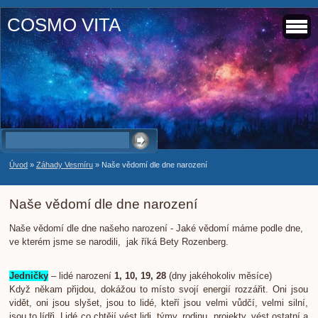
COSMO VITA
Úvod
»
Záhady Vesmíru
»
Naše vědomí dle dne narození
Naše vědomí dle dne narození
Naše vědomí dle dne našeho narození - Jaké vědomí máme podle dne,
ve kterém jsme se narodili, jak říká Bety Rozenberg.
Jedničky
– lidé narození
1, 10, 19, 28
(dny jakéhokoliv měsíce)
Když někam přijdou, dokážou to místo svojí energií rozzářit. Oni jsou
vidět, oni jsou slyšet, jsou to lidé, kteří jsou velmi vůdčí, velmi silní,
jsou to lídři. Lidé co chtějí vést lidi, týmy, rodinu, projekty, vést ostatní a