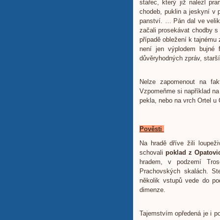
stařec, který již nalezl p
chodeb, puklin a jeskyní v 
panství. … Pán dal ve velik
začali prosekávat chodby s 
případě obležení k tajnému 
není jen výplodem bujné f
důvěryhodných zpráv, starší
Nelze zapomenout na fakt
Vzpomeňme si například na 
pekla, nebo na vrch Ortel u
Pověsti
Na hradě dříve žili loupeži
schovali
poklad z Opatovi
hradem, v podzemí Tros
Prachovských skalách. Stej
několik vstupů vede do po
dimenze.
Tajemstvím opředená je i p