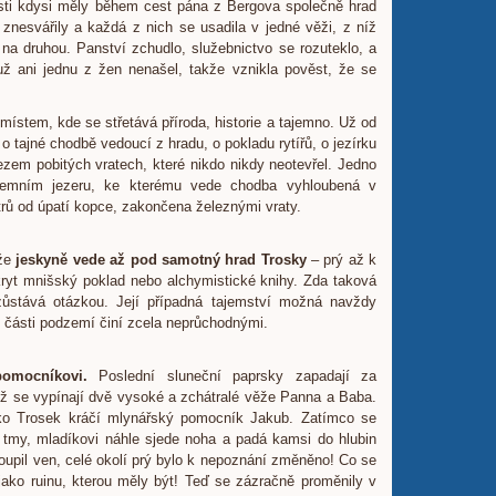
sti kdysi měly během cest pána z Bergova společně hrad
nesvářily a každá z nich se usadila v jedné věži, z níž
na druhou. Panství zchudlo, služebnictvo se rozuteklo, a
už ani jednu z žen nenašel, takže vznikla pověst, že se
místem, kde se střetává příroda, historie a tajemno. Už od
i o tajné chodbě vedoucí z hradu, o pokladu rytířů, o jezírku
ezem pobitých vratech, které nikdo nikdy neotevřel. Jedno
zemním jezeru, ke kterému vede chodba vyhloubená v
trů od úpatí kopce, zakončena železnými vraty.
že
jeskyně vede až pod samotný hrad Trosky
– prý až k
kryt mnišský poklad nebo alchymistické knihy. Zda taková
zůstává otázkou. Její případná tajemství možná navždy
é části podzemí činí zcela neprůchodnými.
omocníkovi.
Poslední sluneční paprsky zapadají za
ž se vypínají dvě vysoké a zchátralé věže Panna a Baba.
ko Trosek kráčí mlynářský pomocník Jakub. Zatímco se
o tmy, mladíkovi náhle sjede noha a padá kamsi do hlubin
upil ven, celé okolí prý bylo k nepoznání změněno! Co se
jako ruinu, kterou měly být! Teď se zázračně proměnily v