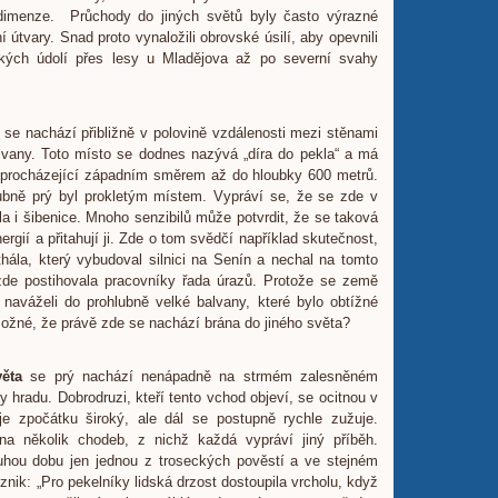
dimenze. Průchody do jiných světů byly často výrazné
 útvary. Snad proto vynaložili obrovské úsilí, aby opevnili
kých údolí přes lesy u Mladějova až po severní svahy
e nachází přibližně v polovině vzdálenosti mezi stěnami
lvany. Toto místo se dodnes nazývá „díra do pekla“ a má
y procházející západním směrem až do hloubky 600 metrů.
ubně prý byl prokletým místem. Vypráví se, že se zde v
 i šibenice. Mnoho senzibilů může potvrdit, že se taková
nergií a přitahují ji. Zde o tom svědčí například skutečnost,
hála, který vybudoval silnici na Senín a nechal na tomto
 zde postihovala pracovníky řada úrazů. Protože se země
 naváželi do prohlubně velké balvany, které bylo obtížné
 možné, že právě zde se nachází brána do jiného světa?
ěta
se prý nachází nenápadně na strmém zalesněném
 hradu. Dobrodruzi, kteří tento vchod objeví, se ocitnou v
je zpočátku široký, ale dál se postupně rychle zužuje.
a několik chodeb, z nichž každá vypráví jiný příběh.
hou dobu jen jednou z troseckých pověstí a ve stejném
vznik: „Pro pekelníky lidská drzost dostoupila vrcholu, když