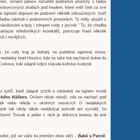
ramen, označil pánovi rozsáhlé podzemní prostory s řadou
pískovcových skalách pod hradem, které měli čerti za své
é tajnosti dopravit do podzemí několik odsouzených, kteří
řadou nástrah v podzemních prostorách. Ty měly sloužit v
zásobování a byly i zdrojem vody z jezírek.“ To, že chodba
antazie středověkých kronikářů, potvrzuje hned několik
ch i novějších.
, že celý kraj je bohatý na podobná tajemná místa.
nedaleký hrad Houska, kde se také má nacházet brána do
 Cvikova, kde údajně kdysi stávala keltská svatyně.
ví rytíři, kteří údajně zcizili a následně na tajném místě
ckého kláštera
. Ovšem nikdo netuší, zda se nachází pod
ek nebo někde v okolních vesnicích či nedalekých
ně tak nikdy nikdo nedokázal potvrdit ani vyvrátit, že
dzemí Trosek a jeden z nich je dokonce branou do jiné
ověst, jež se váže ke jménům obou věží –
Babě a Panně
.