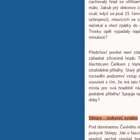
zachovalý hrad se střílnam
málo, Jakub prý dokonce za
vzali, když se psal 23. če
ozbrojenců, mluvících ve st
nečekal a vlezl zpátky do
Trosky opět vypadaly napů
minulosti?
Předchozí pověst není zda
záhadné zřícenině hradu T
šlechticem Čeňkem z Varte
strašidelné příběhy. Starý 
rozsedlin podzemní vstup 
souviset s tím, že má tato 
místa pro svá hradiště ná
podobné příběhy! Spojuje ta
doby?
Sklepy – jeskynní systém
Pod dominantou Českého ráj
jeskyně Sklepy. Jde o fasci
pověsti nechal stavitel h