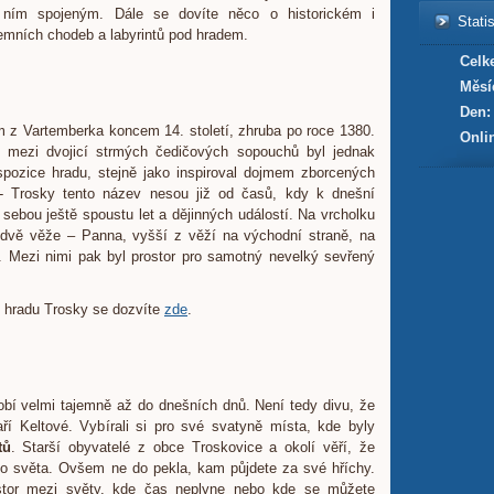
ním spojeným. Dále se dovíte něco o historickém i
Statis
ních chodeb a labyrintů pod hradem.
Celk
Měsí
Den:
z Vartemberka koncem 14. století, zhruba po roce 1380.
Onli
 mezi dvojicí strmých čedičových sopouchů byl jednak
ispozice hradu, stejně jako inspiroval dojmem zborcených
- Trosky tento název nesou již od časů, kdy k dnešní
sebou ještě spoustu let a dějinných událostí. Na vrcholku
 dvě věže – Panna, vyšší z věží na východní straně, na
 Mezi nimi pak byl prostor pro samotný nevelký sevřený
ii hradu Trosky se dozvíte
zde
.
bí velmi tajemně až do dnešních dnů. Není tedy divu, že
taří Keltové. Vybírali si pro své svatyně místa, kde byly
tů
. Starší obyvatelé z obce Troskovice a okolí věří, že
ho světa. Ovšem ne do pekla, kam půjdete za své hříchy.
ostor mezi světy, kde čas neplyne nebo kde se můžete