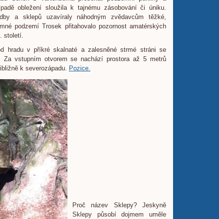
padě obležení sloužila k tajnému zásobování či úniku.
dby a sklepů uzavíraly náhodným zvědavcům těžké,
emné podzemí Trosek přitahovalo pozornost amatérských
 století.
 hradu v příkré skalnaté a zalesněné strmé stráni se
. Za vstupním otvorem se nachází prostora až 5 metrů
přibližně k severozápadu.
Pozice.
Proč název Sklepy? Jeskyně
Sklepy působí dojmem uměle