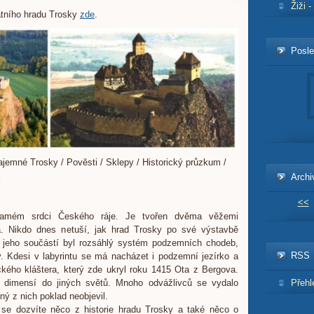
Žiži 
átního hradu Trosky
zde
.
Posle
Tajemné Trosky / Pověsti / Sklepy / Historický průzkum /
Archi
<<
samém srdci Českého ráje. Je tvořen dvěma věžemi
 Nikdo dnes netuší, jak hrad Trosky po své výstavbě
e jeho součástí byl rozsáhlý systém podzemních chodeb,
RSS
y. Kdesi v labyrintu se má nacházet i podzemní jezírko a
kého kláštera, který zde ukryl roku 1415 Ota z Bergova.
 dimensí do jiných světů. Mnoho odvážlivců se vydalo
Přehl
ý z nich poklad neobjevil.
se dozvíte něco z historie hradu Trosky a také něco o