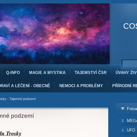
CO
Q-INFO
MAGIE A MYSTIKA
TAJEMSTVÍ ČSR
ÚVAHY ŽI
RAVÍ A LÉČENÍ - OBECNĚ
NEMOCI A PROBLÉMY
PŘÍRODNÍ R
osky - Tajemné podzemí
Foto
emné podzemí
MEG
UFO
du Trosky