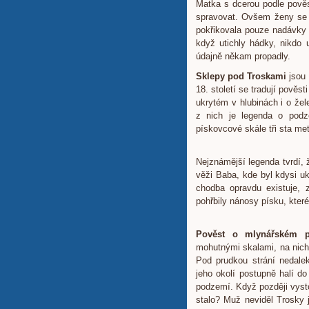
Matka s dcerou podle pově
spravovat. Ovšem ženy se z
pokřikovala pouze nadávky 
když utichly hádky, nikdo 
údajně někam propadly.
Sklepy pod Troskami
jsou 
18. století se tradují pověst
ukrytém v hlubinách i o žel
z nich je legenda o pod
pískovcové skále tři sta me
Nejznámější legenda tvrdí, 
věži Baba, kde byl kdysi u
chodba opravdu existuje, 
pohřbily nánosy písku, kter
Pověst o mlynářském p
mohutnými skalami, na nich
Pod prudkou strání nedale
jeho okolí postupně halí d
podzemí. Když později vysto
stalo? Muž neviděl Trosky 