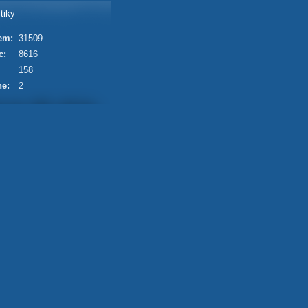
tiky
em:
31509
c:
8616
158
ne:
2