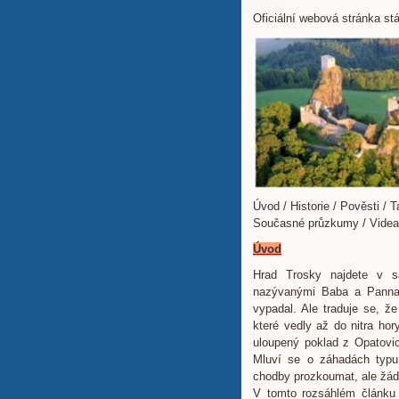
Oficiální webová stránka st
Úvod / Historie / Pověsti / 
Současné průzkumy / Videa
Úvod
Hrad Trosky najdete v 
nazývanými Baba a Panna.
vypadal. Ale traduje se, ž
které vedly až do nitra hor
uloupený poklad z Opatovic
Mluví se o záhadách typu
chodby prozkoumat, ale žádn
V tomto rozsáhlém článku 