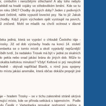
i, cimbuřím i nerozbitými střechami! A aby toho nebylo
hlédl na hradě vojáky ve středověkém brnění. Kde se tu
rven roku 1841? Chodby do jiných doby? Jeden z podivných
aré češtině, náhle vypustil lovecké psy. Na to již Jakub
 chodby. Když jiným východem opět vystoupil na povrch,
l zničeně. Mohl se mladík na chvíli ocitnout v dávné
leka jediná, která se vypráví o chloubě Českého ráje -
rosky. Již od dob výstavby hradu na konci 14. století
mberka se o tomto místě a okolí vyprávějí nejrůznější
příběh tvrdí, že nedaleko Trosek má být v jedné ze skalních
do pekla nebo snad jakási brána do jiných dob. Může to
lokalita keltskou minulost? Vždyť Keltové si prý nevybírali
hodně - obývali například Blaník, s nímž jsou spojeny
to místa jakási anomálie, která občas dokáže propojit jiné
e – hradem Trosky – se v tichu zalesněné stráně ukrývá
nující místo, kde se příroda setkává s tajemstvím. Podle
radu Čeněk z Vartenberka prosekat podzemní pukliny a