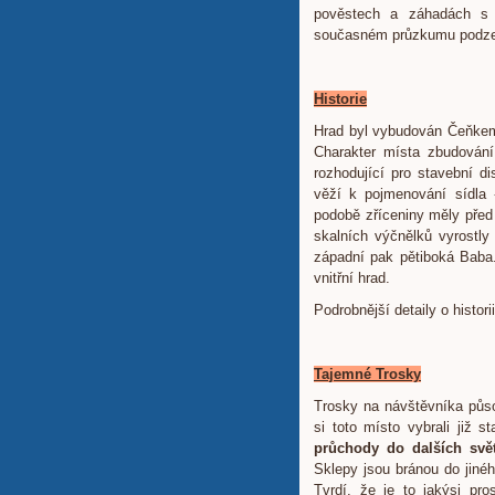
pověstech a záhadách s 
současném průzkumu podzem
Historie
Hrad byl vybudován Čeňkem 
Charakter místa zbudování
rozhodující pro stavební d
věží k pojmenování sídla 
podobě zříceniny měly před 
skalních výčnělků vyrostly
západní pak pětiboká Baba.
vnitřní hrad.
Podrobnější detaily o histor
Tajemné Trosky
Trosky na návštěvníka půso
si toto místo vybrali již s
průchody do dalších svě
Sklepy jsou bránou do jiné
Tvrdí, že je to jakýsi pr