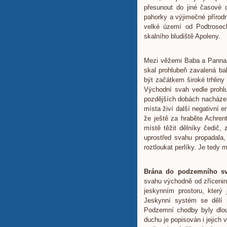
přesunout do jiné časové 
pahorky a výjimečné přírodní
velké území od Podtrosec
skalního bludiště Apoleny.
Mezi věžemi Baba a Panna s
skal prohlubeň zavalená ba
být začátkem široké trhlin
Východní svah vedle prohl
pozdějších dobách nacházela
místa živí další negativní e
že ještě za hraběte Achrent
místě těžit dělníky čedič,
uprostřed svahu propadala,
roztloukat perlíky. Je tedy
Brána do podzemního sv
svahu východně od zříceniny
jeskynním prostoru, který 
Jeskynní systém se dělí n
Podzemní chodby byly dlou
duchu je popisován i jejich 