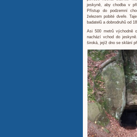
jeskyně, aby chodba v pří
Přístup do podzemní cho
železem pobité dveře. Taj
badatelů a dobrodruhů od 18.
Asi 500 metrů východně od
nachází vchod do jeskyně
široká, jejíž dno se sklání 