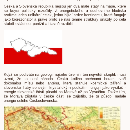
Česká a Slovenská republika nejsou jen dva malé státy na mapě, které
se kdysi politicky rozdělily. Z energetického a duchovního hlediska
tvoříme jeden unikátní celek, jedno bijící srdce kontinentu, které funguje
jako biorezonátor a právě proto se nás temné struktury snažily po celá
staletí ovládnout ponížit a hlavně rozdělit.
​Když se podíváte na geologii našeho území i ten největší skeptik musí
uznat, že to není náhoda. Česká kotlina obehnaná horami tvoří
dokonalou mísu nebo anténu, která stahuje kosmické záření a
slovenské Tatry se svým krystalickým podložím fungují jako vysílač -
energie slovenské části působí na Moravě až po Vysočinu. Takže tím,
že Morava zůstala v české části se zajistilo, že tu působí nadále
energie celého Československa.