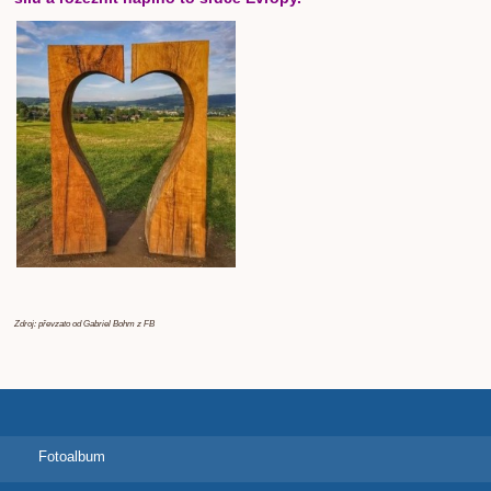
Zdroj: převzato od Gabriel Bohm z FB
Fotoalbum