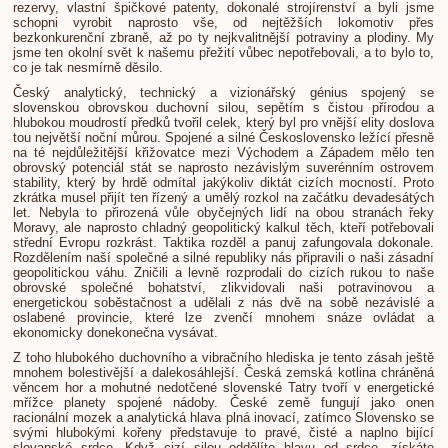
rezervy, vlastní špičkové patenty, dokonalé strojírenství a byli jsme
schopni vyrobit naprosto vše, od nejtěžších lokomotiv přes
bezkonkurenční zbraně, až po ty nejkvalitnější potraviny a plodiny. My
jsme ten okolní svět k našemu přežití vůbec nepotřebovali, a to bylo to,
co je tak nesmírně děsilo.
​Český analytický, technický a vizionářský génius spojený se
slovenskou obrovskou duchovní silou, sepětím s čistou přírodou a
hlubokou moudrostí předků tvořil celek, který byl pro vnější elity doslova
tou největší noční můrou. Spojené a silné Československo ležící přesně
na té nejdůležitější křižovatce mezi Východem a Západem mělo ten
obrovský potenciál stát se naprosto nezávislým suverénním ostrovem
stability, který by hrdě odmítal jakýkoliv diktát cizích mocností. Proto
zkrátka musel přijít ten řízený a umělý rozkol na začátku devadesátých
let. Nebyla to přirozená vůle obyčejných lidí na obou stranách řeky
Moravy, ale naprosto chladný geopolitický kalkul těch, kteří potřebovali
střední Evropu rozkrást. Taktika rozděl a panuj zafungovala dokonale.
Rozdělením naší společné a silné republiky nás připravili o naši zásadní
geopolitickou váhu. Zničili a levně rozprodali do cizích rukou to naše
obrovské společné bohatství, zlikvidovali naši potravinovou a
energetickou soběstačnost a udělali z nás dvě na sobě nezávislé a
oslabené provincie, které lze zvenčí mnohem snáze ovládat a
ekonomicky donekonečna vysávat.
​Z toho hlubokého duchovního a vibračního hlediska je tento zásah ještě
mnohem bolestivější a dalekosáhlejší. Česká zemská kotlina chráněná
věncem hor a mohutné nedotčené slovenské Tatry tvoří v energetické
mřížce planety spojené nádoby. České země fungují jako onen
racionální mozek a analytická hlava plná inovací, zatímco Slovensko se
svými hlubokými kořeny představuje to pravé, čisté a naplno bijící
slovanské srdce. Když cizí silou oddělíte hlavu od srdce, získáte