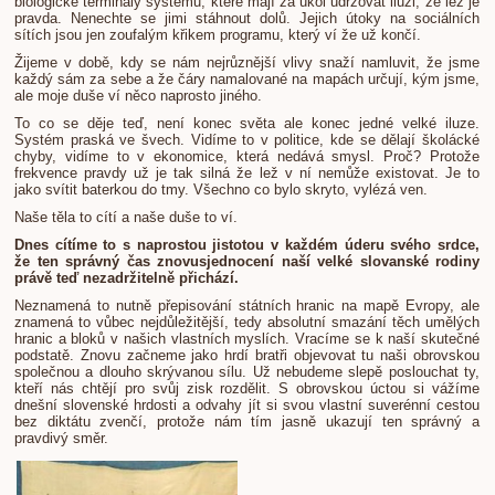
biologické terminály systému, které mají za úkol udržovat iluzi, že lež je
pravda. Nenechte se jimi stáhnout dolů. Jejich útoky na sociálních
sítích jsou jen zoufalým křikem programu, který ví že už končí.
Žijeme v době, kdy se nám nejrůznější vlivy snaží namluvit, že jsme
každý sám za sebe a že čáry namalované na mapách určují, kým jsme,
ale moje duše ví něco naprosto jiného.
To co se děje teď, není konec světa ale konec jedné velké iluze.
Systém praská ve švech. Vidíme to v politice, kde se dělají školácké
chyby, vidíme to v ekonomice, která nedává smysl. Proč? Protože
frekvence pravdy už je tak silná že lež v ní nemůže existovat. Je to
jako svítit baterkou do tmy. Všechno co bylo skryto, vylézá ven.
Naše těla to cítí a naše duše to ví.
Dnes cítíme to s naprostou jistotou v každém úderu svého srdce,
že ten správný čas znovusjednocení naší velké slovanské rodiny
právě teď nezadržitelně přichází.
Neznamená to nutně přepisování státních hranic na mapě Evropy, ale
znamená to vůbec nejdůležitější, tedy absolutní smazání těch umělých
hranic a bloků v našich vlastních myslích. Vracíme se k naší skutečné
podstatě. Znovu začneme jako hrdí bratři objevovat tu naši obrovskou
společnou a dlouho skrývanou sílu. Už nebudeme slepě poslouchat ty,
kteří nás chtějí pro svůj zisk rozdělit. S obrovskou úctou si vážíme
dnešní slovenské hrdosti a odvahy jít si svou vlastní suverénní cestou
bez diktátu zvenčí, protože nám tím jasně ukazují ten správný a
pravdivý směr.