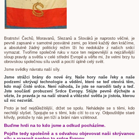
Bratrství Čechů, Moravanů, Slezanů a Slováků je naprosto věčné, je
pevně zapsané v samotné posvátné zemi, po které každý den kráčíme,
a absolutně žádný politický režim lži ho nedokáže z našich srdcí
vymazat. Tvoříme společně ruku v ruce ten nejpevnější a nejzářivější
sloup pravdy a světla v celé střední Evropě a věřte mi, že velmi brzy tu
obrovskou společnou sílu uvidí a pocítí úplně celý svět.
Jsme svědky návratu naší síly.
Jsme strážci brány do nové éry. Naše hory naše řeky a naše
podzemí ukrývají technologie a vědění, které se teď otevírá těm,
kdo mají čisté srdce. Není náhoda, že jste se narodili tady a teď.
Jste součástí probuzení Srdce Evropy. Stůjte pevně dýchejte a
vězte, že pravda je na naší straně a vítězství světla je jistota, kterou
už nic nezvrátí.
Proto je teď nejdůležitější, držet se spolu. Nehádejte se s těmi, kdo
nechtějí slyšet. Spojujte se s těmi, kdo cítí to co vy. Odpouštějte staré
křivdy, protože ty nás jen tíží a brání nám vzlétnout.
Buďme hrdi na to kdo jsme a odkud pocházíme.
Pojďte tedy společně a s odvahou objevovat naši skrývanou
sílu a rozeznít naplno to srdce Evropy.