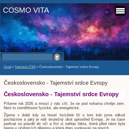
COSMO VITA
Úvod
»
Tajemství ČSR
»
Československo - Tajemství srdce Evropy
Československo - Tajemství srdce Evropy
Československo - Tajemství srdce Evropy
Píšeme rok 2026 a mnozí z nás cítí, že se pod nohama chvěje zem.
Není to zemětřesení fyzické, ale energetické.
Žijeme v době kdy se hroutí tisícileté lži o tom kdo jsme odkud
pocházíme a jaký je náš skutečný úkol uprostřed Evropy. Je na čase
podívat se pravdě do očí a říct si nahlas fakta, která před námi byla
tajena v učebnicích dějepisu a která dnes vyplouvají na povrch.