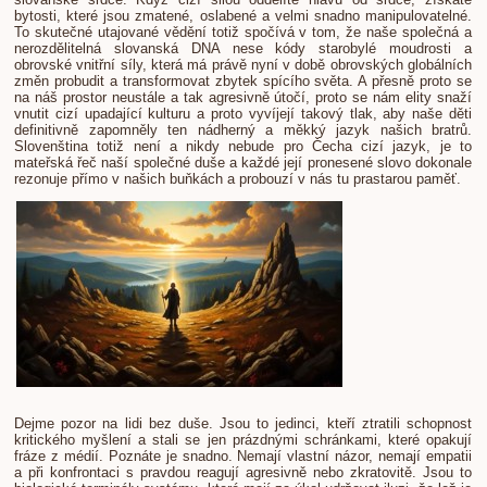
bytosti, které jsou zmatené, oslabené a velmi snadno manipulovatelné.
To skutečné utajované vědění totiž spočívá v tom, že naše společná a
nerozdělitelná slovanská DNA nese kódy starobylé moudrosti a
obrovské vnitřní síly, která má právě nyní v době obrovských globálních
změn probudit a transformovat zbytek spícího světa. A přesně proto se
na náš prostor neustále a tak agresivně útočí, proto se nám elity snaží
vnutit cizí upadající kulturu a proto vyvíjejí takový tlak, aby naše děti
definitivně zapomněly ten nádherný a měkký jazyk našich bratrů.
Slovenština totiž není a nikdy nebude pro Čecha cizí jazyk, je to
mateřská řeč naší společné duše a každé její pronesené slovo dokonale
rezonuje přímo v našich buňkách a probouzí v nás tu prastarou paměť.
Dejme pozor na lidi bez duše. Jsou to jedinci, kteří ztratili schopnost
kritického myšlení a stali se jen prázdnými schránkami, které opakují
fráze z médií. Poznáte je snadno.
Nemají vlastní názor, nemají empatii
a při konfrontaci s pravdou reagují agresivně nebo zkratovitě. Jsou to