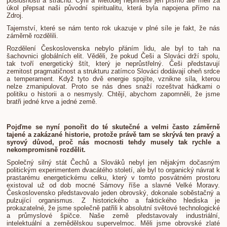
poslušnosti a strachu. Cyril a Metoděj nepřinesli jen písmo ale měli za
úkol přepsat naši původní spiritualitu, která byla napojena přímo na
Zdroj.
Tajemství, které se nám tento rok ukazuje v plné síle je fakt, že nás
záměrně rozdělili.
Rozdělení Československa nebylo přáním lidu, ale byl to tah na
šachovnici globálních elit. Věděli, že pokud Češi a Slováci drží spolu,
tak tvoří energetický štít, který je neprůstřelný. Češi představují
zemitost pragmatičnost a strukturu zatímco Slováci dodávají oheň srdce
a temperament. Když tyto dvě energie spojíte, vznikne síla, kterou
nelze zmanipulovat. Proto se nás dnes snaží rozeštvat hádkami o
politiku o historii a o nesmysly. Chtějí, abychom zapomněli, že jsme
bratři jedné krve a jedné země.
Pojďme se nyní ponořit do té skutečné a velmi často záměrně
tajené a zakázané historie, protože právě tam se skrývá ten pravý a
syrový důvod, proč nás mocnosti tehdy musely tak rychle a
nekompromisně rozdělit.
Společný silný stát Čechů a Slováků nebyl jen nějakým dočasným
politickým experimentem dvacátého století, ale byl to organický návrat k
prastarému energetickému celku, který v tomto posvátném prostoru
existoval už od dob mocné Sámovy říše a slavné Velké Moravy.
Československo představovalo jeden obrovský, dokonale soběstačný a
pulzující organismus. Z historického a faktického hlediska je
prokazatelné, že jsme společně patřili k absolutní světové technologické
a průmyslové špičce. Naše země představovaly industriální,
intelektuální a zemědělskou supervelmoc. Měli jsme obrovské zlaté