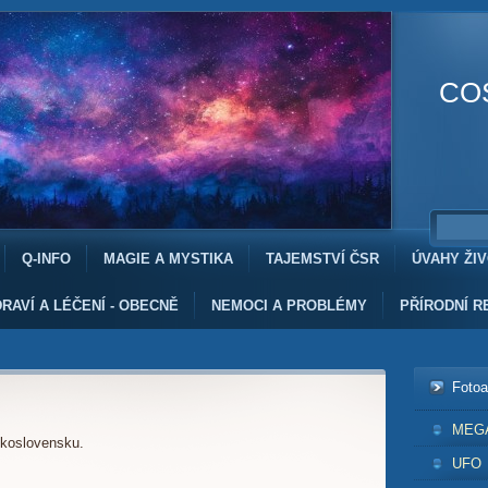
CO
Q-INFO
MAGIE A MYSTIKA
TAJEMSTVÍ ČSR
ÚVAHY ŽI
RAVÍ A LÉČENÍ - OBECNĚ
NEMOCI A PROBLÉMY
PŘÍRODNÍ R
Foto
MEG
koslovensku.
UFO