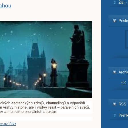
Žiži 
rahou
Posle
Archi
<<
okých ezoterických zdrojů, channelingů a výpovědí
RSS
rstvy historie, ale i vrstvy realit – paralelních světů,
tev a multidimenzionálních struktur.
Přehl
emství ČSR