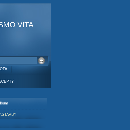
SMO VITA
VOTA
ECEPTY
album
ASTAVBY