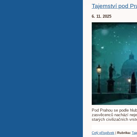
Tajemství pod P
6. 11. 2025
Pod Prahou se podle hlub
zasvěcenců nachází nejen v
starých civilizačních vrs
Celý příspěvek
|
Rubrika:
Taj