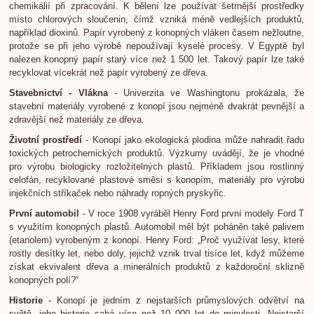
chemikálií při zpracování. K bělení lze používat šetrnější prostředky
místo chlorových sloučenin, čímž vzniká méně vedlejších produktů,
například dioxinů. Papír vyrobený z konopných vláken časem nežloutne,
protože se při jeho výrobě nepoužívají kyselé procesy. V Egyptě byl
nalezen konopný papír starý více než 1 500 let. Takový papír lze také
recyklovat vícekrát než papír vyrobený ze dřeva.
Stavebnictví - Vlákna
- Univerzita ve Washingtonu prokázala, že
stavební materiály vyrobené z konopí jsou nejméně dvakrát pevnější a
zdravější než materiály ze dřeva.
Životní prostředí
- Konopí jako ekologická plodina může nahradit řadu
toxických petrochemických produktů. Výzkumy uvádějí, že je vhodné
pro výrobu biologicky rozložitelných plastů. Příkladem jsou rostlinný
celofán, recyklované plastové směsi s konopím, materiály pro výrobu
injekčních stříkaček nebo náhrady ropných pryskyřic.
První automobil
- V roce 1908 vyráběl Henry Ford první modely Ford T
s využitím konopných plastů. Automobil měl být poháněn také palivem
(etanolem) vyrobeným z konopí. Henry Ford: „Proč využívat lesy, které
rostly desítky let, nebo doly, jejichž vznik trval tisíce let, když můžeme
získat ekvivalent dřeva a minerálních produktů z každoroční sklizně
konopných polí?“
Historie
- Konopí je jedním z nejstarších průmyslových odvětví na
světě, jeho historie sahá více než 10 000 let do minulosti. Nejstarší