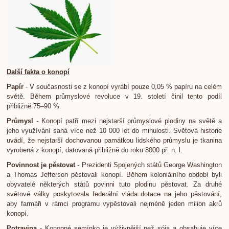
Další fakta o konopí
Papír
- V současnosti se z konopí vyrábí pouze 0,05 % papíru na celém
světě. Během průmyslové revoluce v 19. století činil tento podíl
přibližně 75–90 %.
Průmysl
- Konopí patří mezi nejstarší průmyslové plodiny na světě a
jeho využívání sahá více než 10 000 let do minulosti. Světová historie
uvádí, že nejstarší dochovanou památkou lidského průmyslu je tkanina
vyrobená z konopí, datovaná přibližně do roku 8000 př. n. l.
Povinnost je pěstovat
- Prezidenti Spojených států George Washington
a Thomas Jefferson pěstovali konopí. Během koloniálního období byli
obyvatelé některých států povinni tuto plodinu pěstovat. Za druhé
světové války poskytovala federální vláda dotace na jeho pěstování,
aby farmáři v rámci programu vypěstovali nejméně jeden milion akrů
konopí.
Potravina
- Konopné semínko je výživnější než sója a obsahuje více