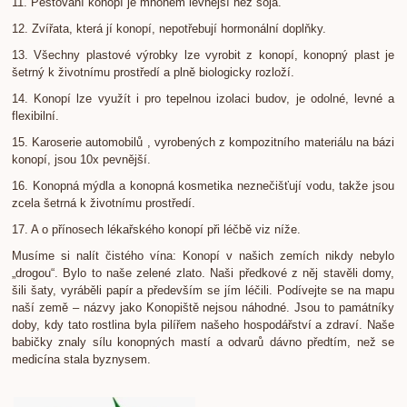
11. Pěstování konopí je mnohem levnější než sója.
12. Zvířata, která jí konopí, nepotřebují hormonální doplňky.
13. Všechny plastové výrobky lze vyrobit z konopí, konopný plast je
šetrný k životnímu prostředí a plně biologicky rozloží.
14. Konopí lze využít i pro tepelnou izolaci budov, je odolné, levné a
flexibilní.
15. Karoserie automobilů , vyrobených z kompozitního materiálu na bázi
konopí, jsou 10x pevnější.
16. Konopná mýdla a konopná kosmetika neznečišťují vodu, takže jsou
zcela šetrná k životnímu prostředí.
17. A o přínosech lékařského konopí při léčbě viz níže.
​Musíme si nalít čistého vína: Konopí v našich zemích nikdy nebylo
„drogou“. Bylo to naše zelené zlato. Naši předkové z něj stavěli domy,
šili šaty, vyráběli papír a především se jím léčili. Podívejte se na mapu
naší země – názvy jako Konopiště nejsou náhodné. Jsou to památníky
doby, kdy tato rostlina byla pilířem našeho hospodářství a zdraví. Naše
babičky znaly sílu konopných mastí a odvarů dávno předtím, než se
medicína stala byznysem.