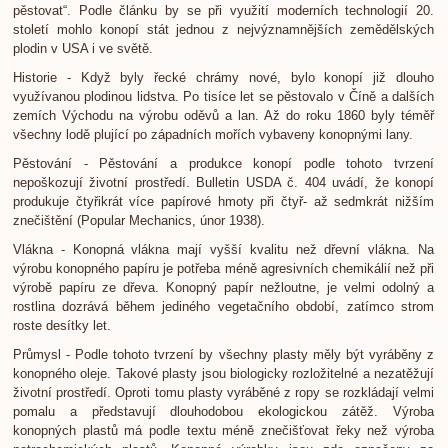
pěstovat“. Podle článku by se při využití moderních technologií 20.
století mohlo konopí stát jednou z nejvýznamnějších zemědělských
plodin v USA i ve světě.
Historie - Když byly řecké chrámy nové, bylo konopí již dlouho
využívanou plodinou lidstva. Po tisíce let se pěstovalo v Číně a dalších
zemích Východu na výrobu oděvů a lan. Až do roku 1860 byly téměř
všechny lodě plující po západních mořích vybaveny konopnými lany.
Pěstování - Pěstování a produkce konopí podle tohoto tvrzení
nepoškozují životní prostředí. Bulletin USDA č. 404 uvádí, že konopí
produkuje čtyřikrát více papírové hmoty při čtyř- až sedmkrát nižším
znečištění (Popular Mechanics, únor 1938).
Vlákna - Konopná vlákna mají vyšší kvalitu než dřevní vlákna. Na
výrobu konopného papíru je potřeba méně agresivních chemikálií než při
výrobě papíru ze dřeva. Konopný papír nežloutne, je velmi odolný a
rostlina dozrává během jediného vegetačního období, zatímco strom
roste desítky let.
Průmysl - Podle tohoto tvrzení by všechny plasty měly být vyráběny z
konopného oleje. Takové plasty jsou biologicky rozložitelné a nezatěžují
životní prostředí. Oproti tomu plasty vyráběné z ropy se rozkládají velmi
pomalu a představují dlouhodobou ekologickou zátěž. Výroba
konopných plastů má podle textu méně znečišťovat řeky než výroba