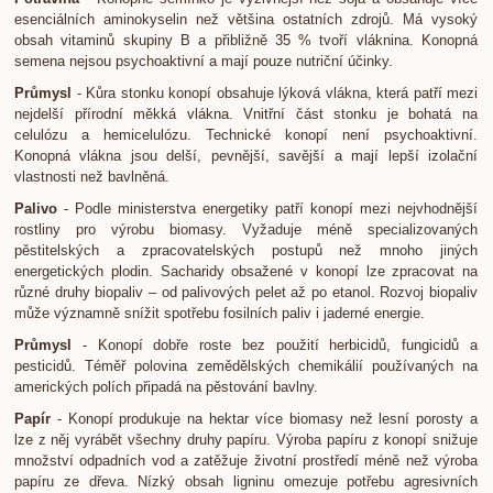
esenciálních aminokyselin než většina ostatních zdrojů. Má vysoký
obsah vitaminů skupiny B a přibližně 35 % tvoří vláknina. Konopná
semena nejsou psychoaktivní a mají pouze nutriční účinky.
Průmysl
- Kůra stonku konopí obsahuje lýková vlákna, která patří mezi
nejdelší přírodní měkká vlákna. Vnitřní část stonku je bohatá na
celulózu a hemicelulózu. Technické konopí není psychoaktivní.
Konopná vlákna jsou delší, pevnější, savější a mají lepší izolační
vlastnosti než bavlněná.
Palivo
- Podle ministerstva energetiky patří konopí mezi nejvhodnější
rostliny pro výrobu biomasy. Vyžaduje méně specializovaných
pěstitelských a zpracovatelských postupů než mnoho jiných
energetických plodin. Sacharidy obsažené v konopí lze zpracovat na
různé druhy biopaliv – od palivových pelet až po etanol. Rozvoj biopaliv
může významně snížit spotřebu fosilních paliv i jaderné energie.
Průmysl
- Konopí dobře roste bez použití herbicidů, fungicidů a
pesticidů. Téměř polovina zemědělských chemikálií používaných na
amerických polích připadá na pěstování bavlny.
Papír
- Konopí produkuje na hektar více biomasy než lesní porosty a
lze z něj vyrábět všechny druhy papíru. Výroba papíru z konopí snižuje
množství odpadních vod a zatěžuje životní prostředí méně než výroba
papíru ze dřeva. Nízký obsah ligninu omezuje potřebu agresivních