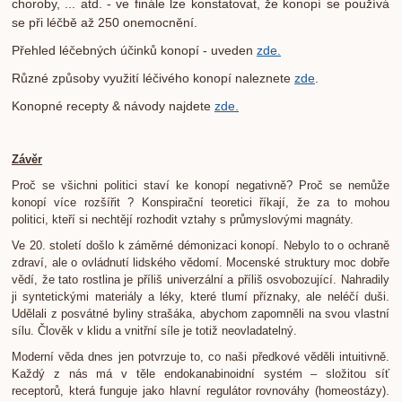
choroby, ... atd. - ve finále lze konstatovat, že k
onopí se používá
se při léčbě až 250 onemocnění.
Přehled léčebných účinků konopí - uveden
zde.
Různé způsoby využití léčivého konopí naleznete
zde
.
Konopné recepty & návody najdete
zde.
Závěr
Proč se všichni politici staví ke konopí negativně? Proč se nemůže
konopí více rozšířit ? Konspirační teoretici říkají, že za to mohou
politici, kteří si nechtějí rozhodit vztahy s průmyslovými magnáty.
Ve 20. století došlo k záměrné démonizaci konopí. Nebylo to o ochraně
zdraví, ale o ovládnutí lidského vědomí. Mocenské struktury moc dobře
vědí, že tato rostlina je příliš univerzální a příliš osvobozující. Nahradily
ji syntetickými materiály a léky, které tlumí příznaky, ale neléčí duši.
Udělali z posvátné byliny strašáka, abychom zapomněli na svou vlastní
sílu. Člověk v klidu a vnitřní síle je totiž neovladatelný.
Moderní věda dnes jen potvrzuje to, co naši předkové věděli intuitivně.
Každý z nás má v těle endokanabinoidní systém – složitou síť
receptorů, která funguje jako hlavní regulátor rovnováhy (homeostázy).