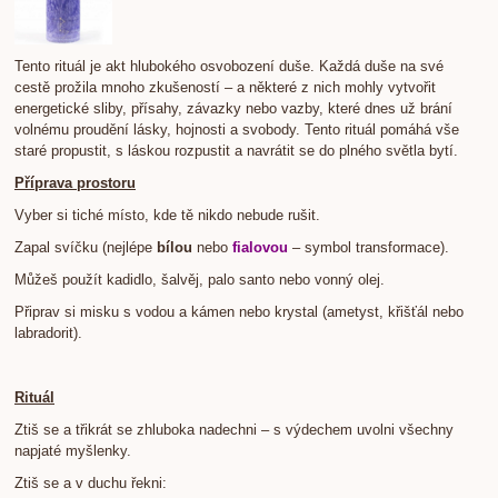
Tento rituál je akt hlubokého osvobození duše. Každá duše na své
cestě prožila mnoho zkušeností – a některé z nich mohly vytvořit
energetické sliby, přísahy, závazky nebo vazby, které dnes už brání
volnému proudění lásky, hojnosti a svobody. Tento rituál pomáhá vše
staré propustit, s láskou rozpustit a navrátit se do plného světla bytí.
Příprava prostoru
Vyber si tiché místo, kde tě nikdo nebude rušit.
Zapal svíčku (nejlépe
bílou
nebo
fialovou
– symbol transformace).
Můžeš použít kadidlo, šalvěj, palo santo nebo vonný olej.
Připrav si misku s vodou a kámen nebo krystal (ametyst, křišťál nebo
labradorit).
Rituál
Ztiš se a třikrát se zhluboka nadechni – s výdechem uvolni všechny
napjaté myšlenky.
Ztiš se a v duchu řekni: