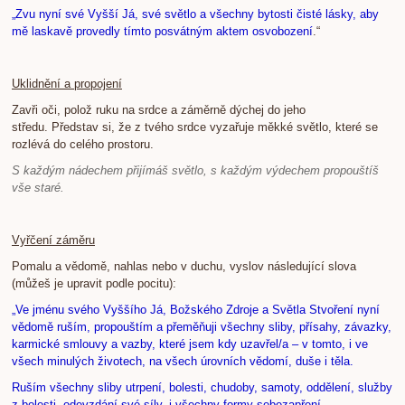
„Zvu nyní své Vyšší Já, své světlo a všechny bytosti čisté lásky, aby
mě laskavě provedly tímto posvátným aktem osvobození
.“
Uklidnění a propojení
Zavři oči, polož ruku na srdce a záměrně dýchej do jeho
středu. Představ si, že z tvého srdce vyzařuje měkké světlo, které se
rozlévá do celého prostoru.
S každým nádechem přijímáš světlo, s každým výdechem propouštíš
vše staré.
Vyřčení záměru
Pomalu a vědomě, nahlas nebo v duchu, vyslov následující slova
(můžeš je upravit podle pocitu):
„Ve jménu svého Vyššího Já, Božského Zdroje a Světla Stvoření nyní
vědomě ruším, propouštím a přeměňuji všechny sliby, přísahy, závazky,
karmické smlouvy a vazby, které jsem kdy uzavřel/a – v tomto, i ve
všech minulých životech, na všech úrovních vědomí, duše i těla.
Ruším všechny sliby utrpení, bolesti, chudoby, samoty, oddělení, služby
z bolesti, odevzdání své síly, i všechny formy sebezapření.