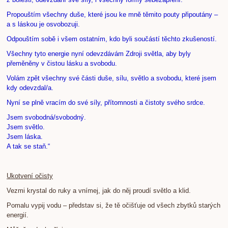
Propouštím všechny duše, které jsou ke mně těmito pouty připoutány –
a s láskou je osvobozuji.
Odpouštím sobě i všem ostatním, kdo byli součástí těchto zkušeností.
Všechny tyto energie nyní odevzdávám Zdroji světla, aby byly
přeměněny v čistou lásku a svobodu.
Volám zpět všechny své části duše, sílu, světlo a svobodu, které jsem
kdy odevzdal/a.
Nyní se plně vracím do své síly, přítomnosti a čistoty svého srdce.
Jsem svobodná/svobodný.
Jsem světlo.
Jsem láska.
A tak se staň.“
Ukotvení očisty
Vezmi krystal do ruky a vnímej, jak do něj proudí světlo a klid.
Pomalu vypij vodu – představ si, že tě očišťuje od všech zbytků starých
energií.