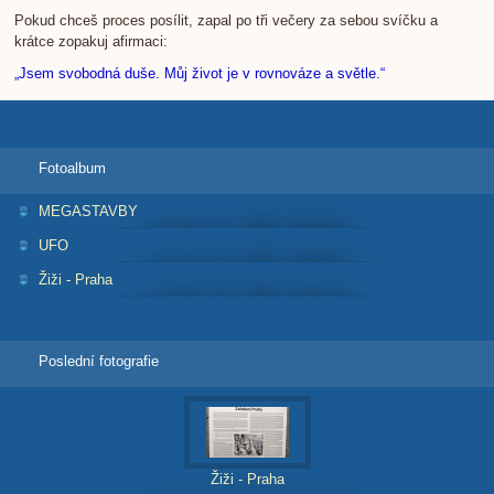
Pokud chceš proces posílit, zapal po tři večery za sebou svíčku a
krátce zopakuj afirmaci:
„Jsem svobodná duše. Můj život je v rovnováze a světle.“
Fotoalbum
MEGASTAVBY
UFO
Žiži - Praha
Poslední fotografie
Žiži - Praha