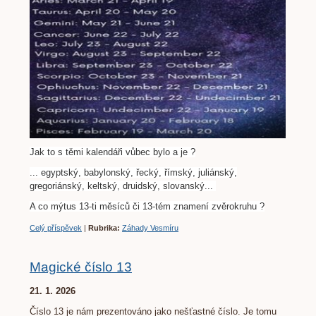
Jak to s těmi kalendáři vůbec bylo a je ?
... egyptský, babylonský, řecký, římský, juliánský,
gregoriánský, keltský, druidský, slovanský...
A co mýtus 13-ti měsíců či 13-tém znamení zvěrokruhu ?
Celý příspěvek
|
Rubrika:
Záhady Vesmíru
Magické číslo 13
21. 1. 2026
Číslo 13 je nám prezentováno jako nešťastné číslo. Je tomu