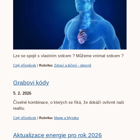
Lze se spojit s vlastním srdcem ? Můžeme vnímat srdcem ?
Celý příspěvek
|
Rubrika:
Zdraví a léčení - obecně
Grabovi kódy
5. 2. 2026
Číselné kombinace, o kterých se říká, že dokáží ovlivnit naši
realitu.
Celý příspěvek
|
Rubrika:
Magie a Mystika
Aktualizace energie pro rok 2026