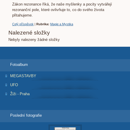
Zákon rezonance říká, že naše myšlenky a pocity vytvářejí
rezonanční pole, které ovlivňuje to, co do svého života
přitahujeme.
Celý příspěvek
|
Rubrika:
Magie a Mystika
Nalezené složky
Nebyly nalezeny žádné složky
Fotoalbum
MEGASTAVBY
UFO
Žiži - Praha
Poslední fotografie