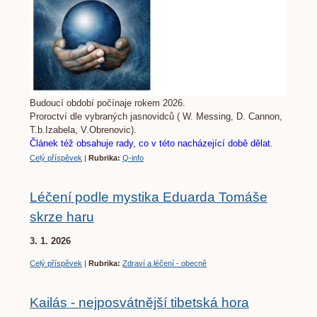
Budoucí období počínaje rokem 2026.
Proroctví dle vybraných jasnovidců ( W. Messing, D. Cannon,
T.b.Izabela, V.Obrenovic).
Článek též obsahuje rady, co v této nacházející době dělat.
Celý příspěvek
|
Rubrika:
Q-info
Léčení podle mystika Eduarda Tomáše
skrze haru
3. 1. 2026
Celý příspěvek
|
Rubrika:
Zdraví a léčení - obecně
Kailás - nejposvátnější tibetská hora