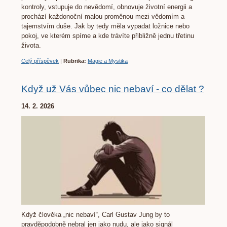
kontroly, vstupuje do nevědomí, obnovuje životní energii a
prochází každonoční malou proměnou mezi vědomím a
tajemstvím duše. Jak by tedy měla vypadat ložnice nebo
pokoj, ve kterém spíme a kde trávíte přibližně jednu třetinu
života.
Celý příspěvek
|
Rubrika:
Magie a Mystika
Když už Vás vůbec nic nebaví - co dělat ?
14. 2. 2026
Když člověka „nic nebaví“,
Carl Gustav Jung
by to
pravděpodobně nebral jen jako nudu, ale jako signál