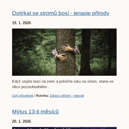
Dotýkat se stromů bosí - terapie přírody
19. 1. 2026
Když stojíte bosí na zemi a položíte ruku na strom, stane se
něco pozoruhodného...
Celý příspěvek
|
Rubrika:
Zdraví a léčení - obecně
Mýtus 13-ti měsíců
20. 1. 2026