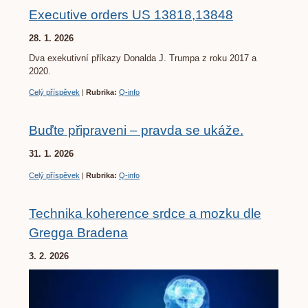
Executive orders US 13818,13848
28. 1. 2026
Dva exekutivní příkazy Donalda J. Trumpa z roku 2017 a
2020.
Celý příspěvek
|
Rubrika:
Q-info
Buďte připraveni – pravda se ukáže.
31. 1. 2026
Celý příspěvek
|
Rubrika:
Q-info
Technika koherence srdce a mozku dle
Gregga Bradena
3. 2. 2026