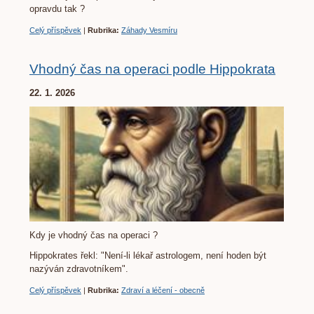
opravdu tak ?
Celý příspěvek
|
Rubrika:
Záhady Vesmíru
Vhodný čas na operaci podle Hippokrata
22. 1. 2026
Kdy je vhodný čas na operaci ?
Hippokrates řekl: "Není-li lékař astrologem, není hoden být
nazýván zdravotníkem".
Celý příspěvek
|
Rubrika:
Zdraví a léčení - obecně