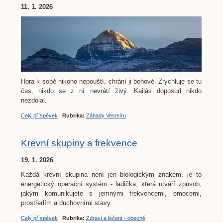
11. 1. 2026
Hora k sobě nikoho nepouští, chrání ji bohové.
Zrychluje se tu
čas, nikdo se z ní nevrátí živý.
Kailás doposud nikdo
nezdolal.
Celý příspěvek
|
Rubrika:
Záhady Vesmíru
Krevní skupiny a frekvence
19. 1. 2026
Každá krevní skupina není jen biologickým znakem, je to
energetický operační systém - ladička, která utváří způsob,
jakým komunikujete s jemnými frekvencemi, emocemi,
prostředím a duchovními stavy.
Celý příspěvek
|
Rubrika:
Zdraví a léčení - obecně